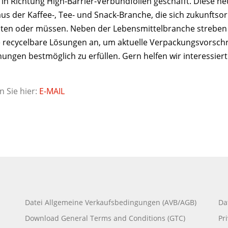
t in Richtung High-Barrier-Verbundfolien geschafft. Diese 
s der Kaffee-, Tee- und Snack-Branche, die sich zukunftsori
ten oder müssen. Neben der Lebensmittelbranche strebe
 recycelbare Lösungen an, um aktuelle Verpackungsvorschr
nungen bestmöglich zu erfüllen. Gern helfen wir interes
n Sie hier:
E-MAIL
Datei Allgemeine Verkaufsbedingungen (AVB/AGB)
Da
Download General Terms and Conditions (GTC)
Pr