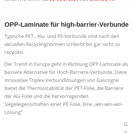
> PRODUKTION – ZERTIFIZIERUNGEN
OPP-Laminate für high-barrier-Verbunde
PRODUKTE UND ANWENDUNGEN
> PHARMA
Typische PET-, Alu- und PE-Verbunde sind nach den
aktuellen Recyclingnormen schlecht bis gar nicht zu
recyclen.
> DESSERT UND BACKZUTATEN
> TEEUMBEUTEL
Der Trend in Europa geht in Richtung OPP-Laminate als
bessere Alternative für Hoch-Barriere-Verbunde. Diese
> KOSMETIK UND FEUCHTTÜCHER
innovative Triplex-Verbundlösungen von Gascogne
bietet die Thermostabilität der PET-Folie, die Barriere
der Alu-Folie und die hervorragenden
> VERSCHLÜSSE FÜR PAPIERSÄCKE
Siegeleigenschaften einer PE-Folie. Eine „win-win-win-
Lösung“
> TROCKENSUPPEN, -SAUCEN, GEWÜRZE
G
a