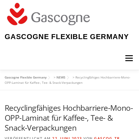
Zum
Inhalt
springen
GASCOGNE FLEXIBLE GERMANY
Menü
Gascogne Flexible Germany
>
NEWS
>
Recyclingfähiges Hochbarriere-Mono-
WILLKOMMEN
OPP-Laminat für Kaffee-, Tee- & Snack-Verpackungen
Recyclingfähiges Hochbarriere-Mono-
EXPERTE PAPIERBASIERTE VERPACKUNGEN
OPP-Laminat für Kaffee-, Tee- &
Snack-Verpackungen
> GASCOGNE IN LINNICH
VERÖFFENTLICHT AM
22. JUNI 2023
VON
GASCOG_TR