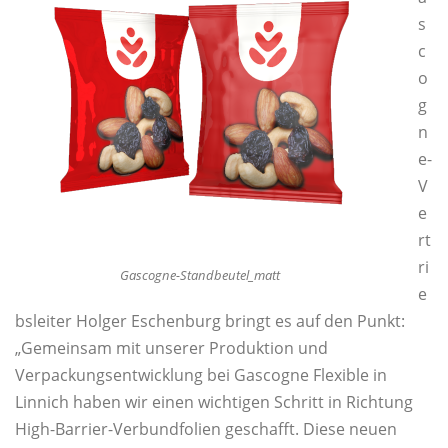
s
GASCOGNE IN ZAHLEN
c
o
g
WIR SUCHEN SIE: OFFENE STELLEN
n
e-
V
DATENSCHUTZERKLÄRUNG
KONTAKTE
e
rt
ri
IMPRESSUM
Gascogne-Standbeutel_matt
e
bsleiter Holger Eschenburg bringt es auf den Punkt:
PRIVATSPHÄRE-EINSTELLUNGEN ÄNDERN
„Gemeinsam mit unserer Produktion und
Verpackungsentwicklung bei Gascogne Flexible in
Linnich haben wir einen wichtigen Schritt in Richtung
HISTORIE DER PRIVATSPHÄRE-EINSTELLUNGEN
High-Barrier-Verbundfolien geschafft. Diese neuen