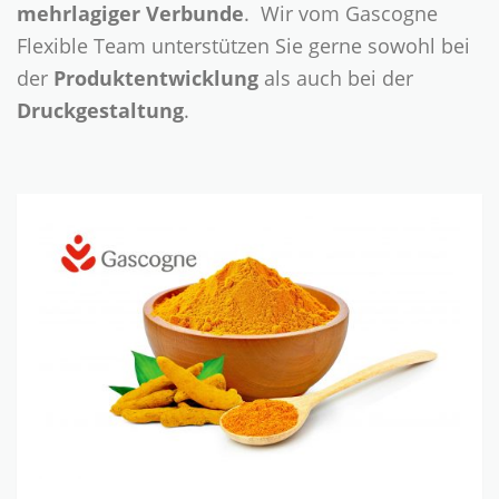
mehrlagiger Verbunde
. Wir vom Gascogne
Flexible Team unterstützen Sie gerne sowohl bei
der
Produktentwicklung
als auch bei der
Druckgestaltung
.
Neue
Siegelbeschichtung
für
pulvrige
Produkte