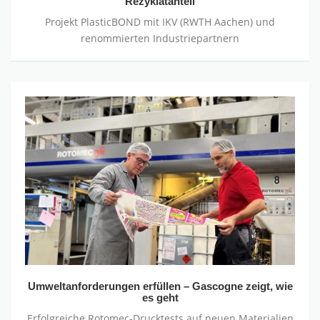
Rezyklatanteil
Projekt PlasticBOND mit IKV (RWTH Aachen) und
renommierten Industriepartnern
Umweltanforderungen
erfüllen
–
Gascogne
zeigt,
wie
es
geht
Umweltanforderungen erfüllen – Gascogne zeigt, wie
es geht
Erfolgreiche Rotomec-Drucktests auf neuen Materialien