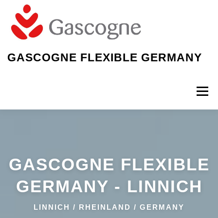
Zum
Inhalt
springen
GASCOGNE FLEXIBLE GERMANY
Menü
WILLKOMMEN
GASCOGNE FLEXIBLE
EXPERTE PAPIERBASIERTE VERPACKUNGEN
GERMANY - LINNICH
> GASCOGNE IN LINNICH
LINNICH / RHEINLAND / GERMANY