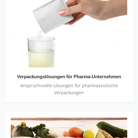
für
Pharma-
Unternehmen
Verpackungslösungen für Pharma-Unternehmen
Anspruchsvolle Lösungen für pharmazeutische
Verpackungen
Verpackungen
für
Trockensuppen,