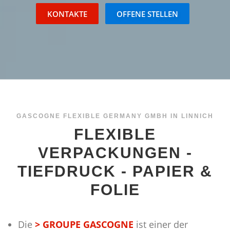
KONTAKTE
OFFENE STELLEN
> PRODUKTION – ZERTIFIZIERUNGEN
PRODUKTE UND ANWENDUNGEN
> PHARMA
> DESSERT UND BACKZUTATEN
> TEEUMBEUTEL
GASCOGNE FLEXIBLE GERMANY GMBH IN LINNICH
FLEXIBLE
> KOSMETIK UND FEUCHTTÜCHER
VERPACKUNGEN -
TIEFDRUCK - PAPIER &
> VERSCHLÜSSE FÜR PAPIERSÄCKE
FOLIE
> TROCKENSUPPEN, -SAUCEN, GEWÜRZE
Die
> GROUPE GASCOGNE
ist einer der