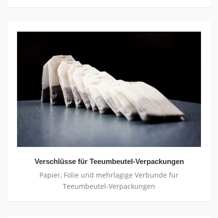
Verschlüsse
für
Teeumbeutel-
Verpackungen
Verschlüsse für Teeumbeutel-Verpackungen
Papier, Folie und mehrlagige Verbunde für
Teeumbeutel-Verpackungen