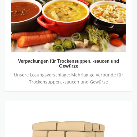
-
saucen
und
Gewürze
Verpackungen für Trockensuppen, -saucen und
Gewürze
Unsere Lösungsvorschläge: Mehrlagige Verbunde für
Trockensuppen, -saucen und Gewürze
Verschlüsse
für
Papiersäcke