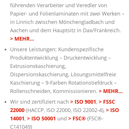
führenden Verarbeiter und Veredler von
GASCOGNE IN ZAHLEN
Papier- und Folienlaminaten mit zwei Werken –
in Linnich zwischen Mönchengladbach und
Aachen und dem Hauptsitz in Dax/Frankreich.
WIR SUCHEN SIE: OFFENE STELLEN
> MEHR…
Unsere Leistungen: Kundenspezifische
DATENSCHUTZERKLÄRUNG
KONTAKTE
Produktentwicklung – Druckentwicklung –
Extrusionskaschierung,
Dispersionskaschierung, Lösungsmittelfreie
IMPRESSUM
Kaschierung – 9-Farben Rotationstiefdruck –
Rollenschneiden, Kommissionieren.
> MEHR…
PRIVATSPHÄRE-EINSTELLUNGEN ÄNDERN
Wir sind zertifiziert nach
> ISO 9001
,
> FSSC
22000
(HACCP, ISO 22000, ISO 22002-4),
> ISO
14001
,
> ISO 50001
und
>
FSC®
(FSC®-
HISTORIE DER PRIVATSPHÄRE-EINSTELLUNGEN
C141049)